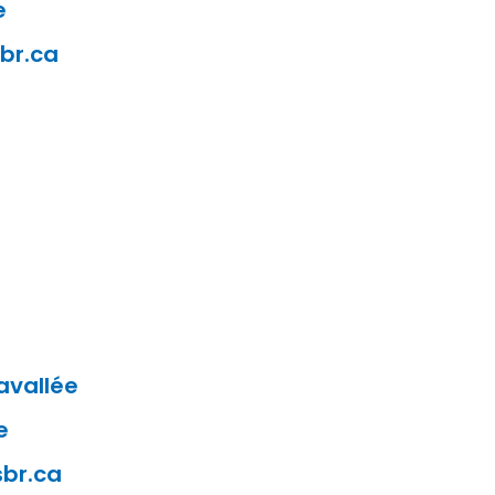
e
br.ca
avallée
e
br.ca