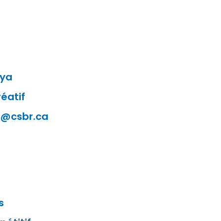
aya
éatif
if@csbr.ca
s