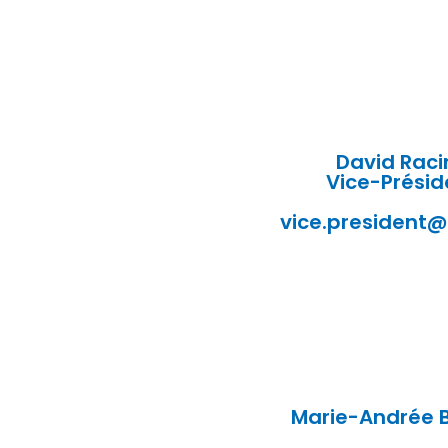
David Raci
Vice-Présid
vice.president@
Marie-Andrée B