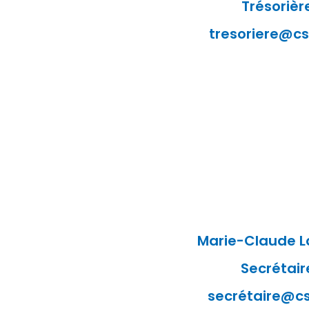
Trésorièr
tresoriere@cs
Marie-Claude L
Secrétair
secrétaire@cs