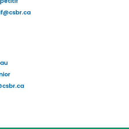
pétitif
if@csbr.ca
eau
nior
@csbr.ca