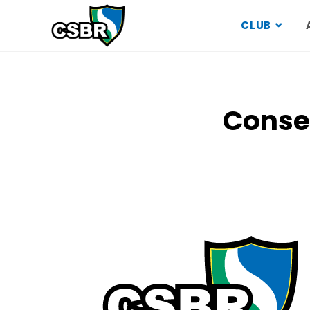
CLUB
Consei