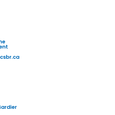
ne
ent
csbr.ca
ardier