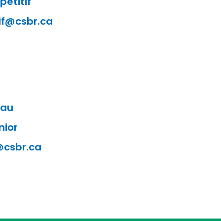
pétitif
if@csbr.ca
eau
nior
@csbr.ca