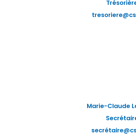
Trésorièr
tresoriere@cs
Marie-Claude L
Secrétair
secrétaire@cs