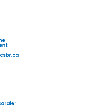
ne
ent
csbr.ca
ardier