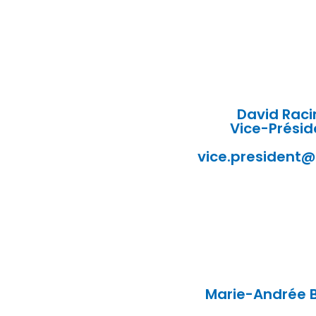
David Raci
Vice-Présid
vice.president@
Marie-Andrée B