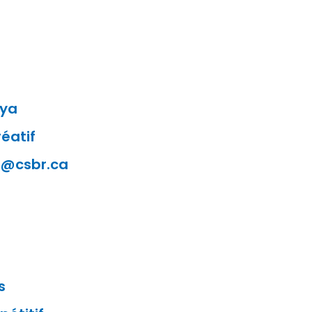
aya
éatif
if@csbr.ca
s